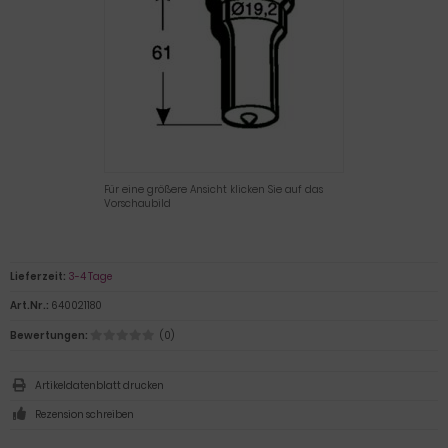
Für eine größere Ansicht klicken Sie auf das
Vorschaubild
Lieferzeit:
3-4 Tage
Art.Nr.:
640021180
Bewertungen:
(0)
Artikeldatenblatt drucken
Rezension schreiben