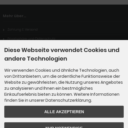
Mehr über...
Zahlung & Versand
Privatsphäre und Datenschutz
Unsere AGB
Diese Webseite verwendet Cookies und
andere Technologien
Impressum
Lieferzeit
Wir verwenden Cookies und ähnliche Technologien, auch
Cookie Einstellungen
von Drittanbietern, um die ordentliche Funktionsweise der
Website zu gewährleisten, die Nutzung unseres Angebotes
zu analysieren und Ihnen ein bestmögliches
Einkaufserlebnis bieten zu können. Weitere Informationen
Informationen
finden Sie in unserer Datenschutzerklärung.
Kontakt
ALLE AKZEPTIEREN
Sitemap