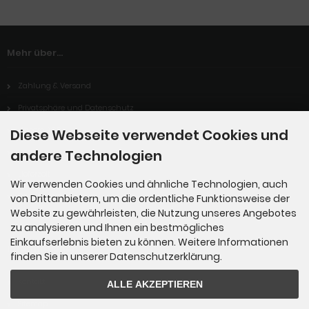
Mehr über...
Zahlung & Versand
Privatsphäre und Datenschutz
Unsere AGB
Diese Webseite verwendet Cookies und
andere Technologien
Impressum
Lieferzeit
Wir verwenden Cookies und ähnliche Technologien, auch
Cookie Einstellungen
von Drittanbietern, um die ordentliche Funktionsweise der
Website zu gewährleisten, die Nutzung unseres Angebotes
zu analysieren und Ihnen ein bestmögliches
Einkaufserlebnis bieten zu können. Weitere Informationen
Informationen
finden Sie in unserer Datenschutzerklärung.
Kontakt
ALLE AKZEPTIEREN
Sitemap