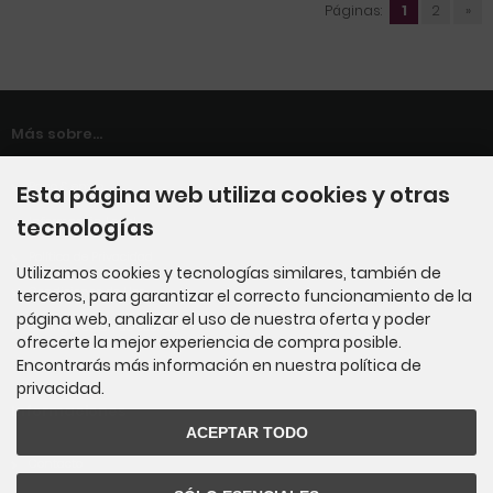
Páginas:
1
2
»
Más sobre...
Pago & envío
Esta página web utiliza cookies y otras
Información Legal
tecnologías
Política de Privacidad
Utilizamos cookies y tecnologías similares, también de
Condiciones de Uso
terceros, para garantizar el correcto funcionamiento de la
página web, analizar el uso de nuestra oferta y poder
Configuración de cookies
ofrecerte la mejor experiencia de compra posible.
Encontrarás más información en nuestra política de
privacidad.
Informaciones
ACEPTAR TODO
Contacto