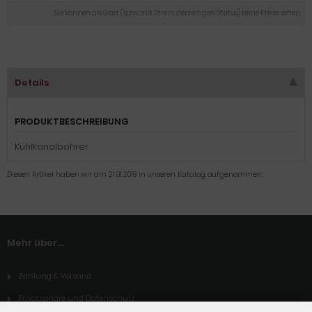
Sie können als Gast (bzw. mit Ihrem derzeitigen Status) keine Preise sehen.
Details
PRODUKTBESCHREIBUNG
Kühlkanalbohrer
Diesen Artikel haben wir am 21.01.2019 in unseren Katalog aufgenommen.
Mehr über...
Zahlung & Versand
Privatsphäre und Datenschutz