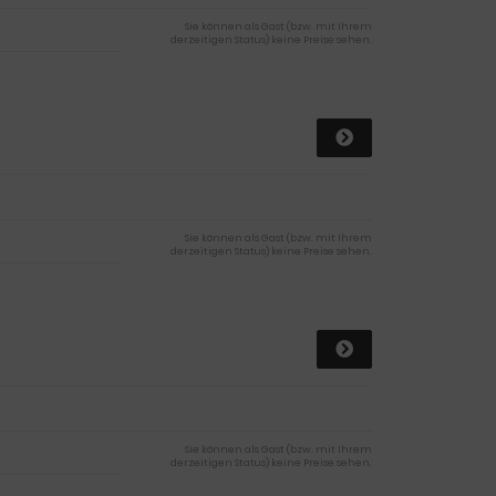
Sie können als Gast (bzw. mit Ihrem
derzeitigen Status) keine Preise sehen.
Sie können als Gast (bzw. mit Ihrem
derzeitigen Status) keine Preise sehen.
Sie können als Gast (bzw. mit Ihrem
derzeitigen Status) keine Preise sehen.