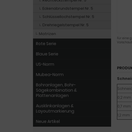
Rechteckstempel Nr. 5
Eckenabrundstempel Nr. 5
Schlüssellochstempel Nr. 5
Drehriegelstempel Nr. 5
Matrizen
Für eine g
Vorschaub
Rote Serie
Blaue Serie
US-Norm
PRODU
Mubea-Norm
Schnei
Bohranlagen, Bohr-
Schneid
Sägekombination &
Plattenanlagen
0,2 mm
Ausklinkanlagen &
0,7 mm
Layoutmarkierung
1,2 mm
Neue Artikel