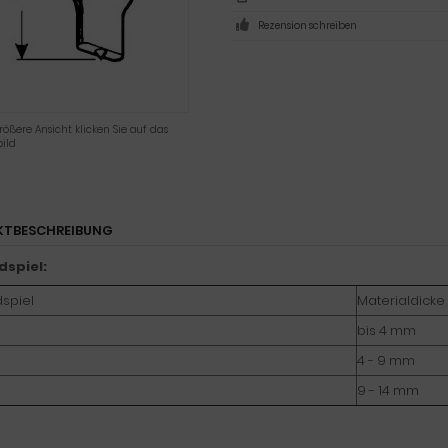
Rezension schreiben
rößere Ansicht klicken Sie auf das
ild
KTBESCHREIBUNG
dspiel:
spiel
Materialdicke
bis 4 mm
4 - 9 mm
9 - 14 mm