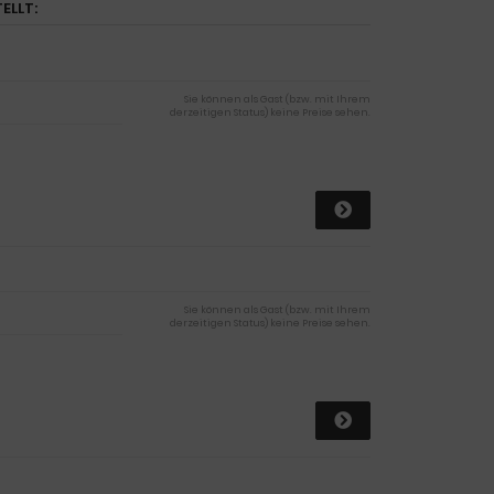
ELLT:
Sie können als Gast (bzw. mit Ihrem
derzeitigen Status) keine Preise sehen.
Sie können als Gast (bzw. mit Ihrem
derzeitigen Status) keine Preise sehen.