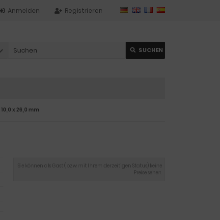
Anmelden
Registrieren
SUCHEN
 10,0 x 26,0 mm
Sie können als Gast (bzw. mit Ihrem derzeitigen Status) keine
Preise sehen.