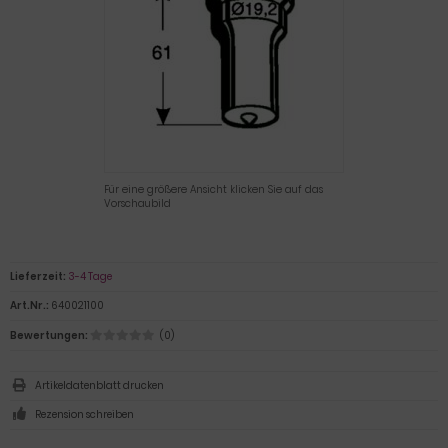
Für eine größere Ansicht klicken Sie auf das
Vorschaubild
Lieferzeit:
3-4 Tage
Art.Nr.:
640021100
Bewertungen:
(0)
Artikeldatenblatt drucken
Rezension schreiben