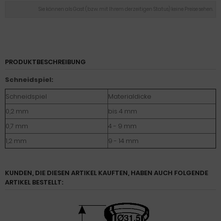
Sie können als Gast (bzw. mit Ihrem derzeitigen Status) keine Preise sehen.
PRODUKTBESCHREIBUNG
Schneidspiel:
Schneidspiel
Materialdicke
0,2 mm
bis 4 mm
0,7 mm
4 - 9 mm
1,2 mm
9 - 14 mm
KUNDEN, DIE DIESEN ARTIKEL KAUFTEN, HABEN AUCH FOLGENDE
ARTIKEL BESTELLT: