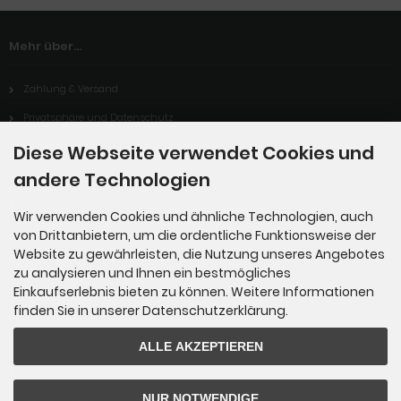
Mehr über...
Zahlung & Versand
Privatsphäre und Datenschutz
Unsere AGB
Diese Webseite verwendet Cookies und
andere Technologien
Impressum
Lieferzeit
Wir verwenden Cookies und ähnliche Technologien, auch
Cookie Einstellungen
von Drittanbietern, um die ordentliche Funktionsweise der
Website zu gewährleisten, die Nutzung unseres Angebotes
zu analysieren und Ihnen ein bestmögliches
Einkaufserlebnis bieten zu können. Weitere Informationen
Informationen
finden Sie in unserer Datenschutzerklärung.
Kontakt
ALLE AKZEPTIEREN
Sitemap
NUR NOTWENDIGE
Wegbeschreibung