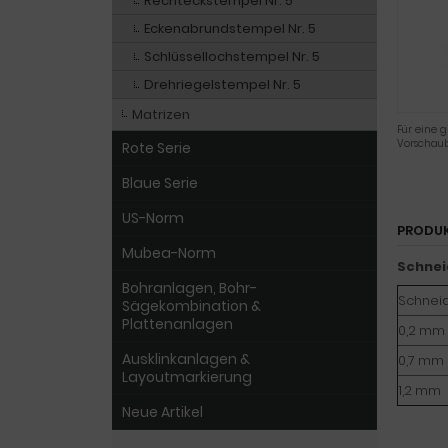
Rechteckstempel Nr. 5
Eckenabrundstempel Nr. 5
Schlüssellochstempel Nr. 5
Drehriegelstempel Nr. 5
Matrizen
Für eine g
Vorschaub
Rote Serie
Blaue Serie
US-Norm
PRODU
Mubea-Norm
Schnei
Bohranlagen, Bohr-
Schneid
Sägekombination &
Plattenanlagen
0,2 mm
Ausklinkanlagen &
0,7 mm
Layoutmarkierung
1,2 mm
Neue Artikel