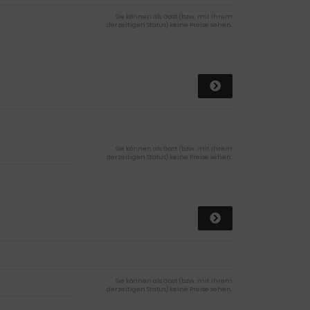
Sie können als Gast (bzw. mit Ihrem
derzeitigen Status) keine Preise sehen.
Sie können als Gast (bzw. mit Ihrem
derzeitigen Status) keine Preise sehen.
Sie können als Gast (bzw. mit Ihrem
derzeitigen Status) keine Preise sehen.