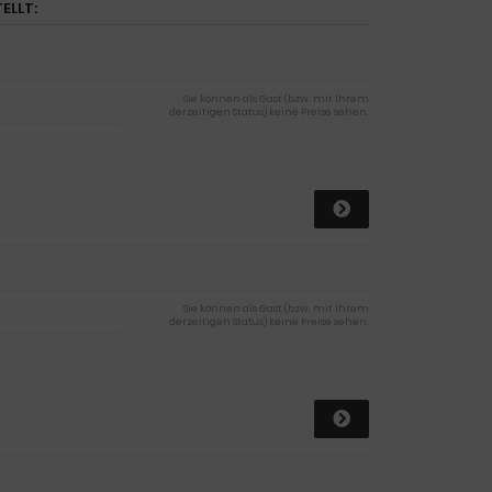
ELLT:
Sie können als Gast (bzw. mit Ihrem
derzeitigen Status) keine Preise sehen.
Sie können als Gast (bzw. mit Ihrem
derzeitigen Status) keine Preise sehen.