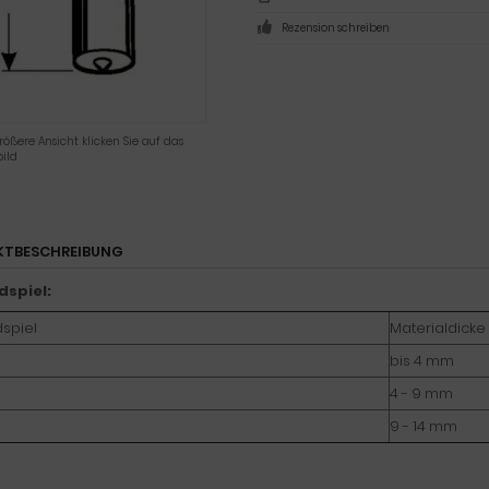
Rezension schreiben
rößere Ansicht klicken Sie auf das
ild
KTBESCHREIBUNG
dspiel:
spiel
Materialdicke
bis 4 mm
4 - 9 mm
9 - 14 mm